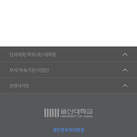
■인문대학
단과대학/학부(과)/대학원
▷국어국문학부
공동기기센터
부서/부속기관/사업단
▷영어영문학과
공학교육혁신센터
건강가정지원센터
관련사이트
▷일본어·일본학과
과학영재교육원
교수협의회
▷중국어·중국학과
교무처교직팀
구내(경남)은행
▷프랑스어·프랑스학과
국어문화원
노동조합
▷스페인·중남미학과
국제교류처
생명윤리위원회
개인정보처리방침
▷역사·문화학과