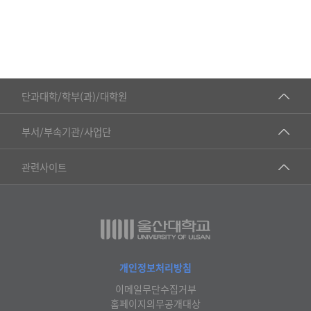
■인문대학
단과대학/학부(과)/대학원
▷국어국문학부
공동기기센터
부서/부속기관/사업단
▷영어영문학과
공학교육혁신센터
건강가정지원센터
관련사이트
▷일본어·일본학과
과학영재교육원
교수협의회
▷중국어·중국학과
교무처교직팀
구내(경남)은행
▷프랑스어·프랑스학과
국어문화원
노동조합
▷스페인·중남미학과
국제교류처
생명윤리위원회
개인정보처리방침
▷역사·문화학과
기초과학연구소
이메일무단수집거부
온라인 기술거래 플랫폼
▷철학·상담학과
홈페이지의무공개대상