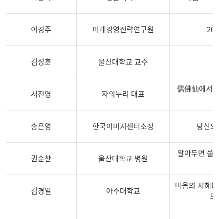
이경주
미래경영전략연구원
20
김성훈
울산대학교 교수
儒佛仙에서 배
서진영
자의누리 대표
송은영
한국이미지센터소장
당신의
알아두면 쓸데
권순찬
울산대학교 병원
마음의 지혜(
김경일
아주대학교
드