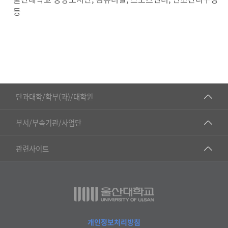
진
등
■인문대학
단과대학/학부(과)/대학원
▷국어국문학부
공동기기센터
부서/부속기관/사업단
▷영어영문학과
공학교육혁신센터
건강가정지원센터
관련사이트
▷일본어·일본학과
과학영재교육원
교수협의회
▷중국어·중국학과
교무처교직팀
구내(경남)은행
▷프랑스어·프랑스학과
국어문화원
노동조합
▷스페인·중남미학과
국제교류처
생명윤리위원회
개인정보처리방침
▷역사·문화학과