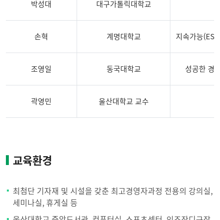
박성대
대구가톨릭대학교
C
손혁
계명대학교
지속가능(ESG
조영일
동국대학교
성공한 경
곽영민
울산대학교 교수
2025
학
년
교육환경
도
초
청
최첨단 기자재 및 시설을 갖춘 최고경영자과정 전용의 강의실,
강
세미나실, 휴게실 등
사
울산대학교 중앙도서관, 컴퓨터실, 스포츠센터, 인조잔디구장