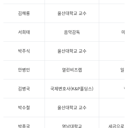
김해룡
울산대학교 교수
서희태
음악감독
마
박주식
울산대학교 교수
안병민
열린비즈랩
일의
김병국
국제변호사(K&P홀딩스)
협
박수철
울산대학교 교수
박종국
영남대학교
세금으로 