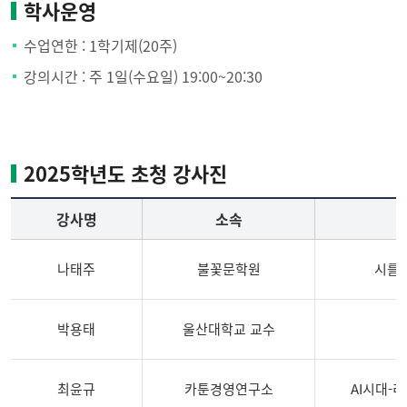
학사운영
수업연한 : 1학기제(20주)
강의시간 : 주 1일(수요일) 19:00~20:30
2025학년도 초청 강사진
강사명
소속
나태주
불꽃문학원
시를 
박용태
울산대학교 교수
최윤규
카툰경영연구소
AI시대-