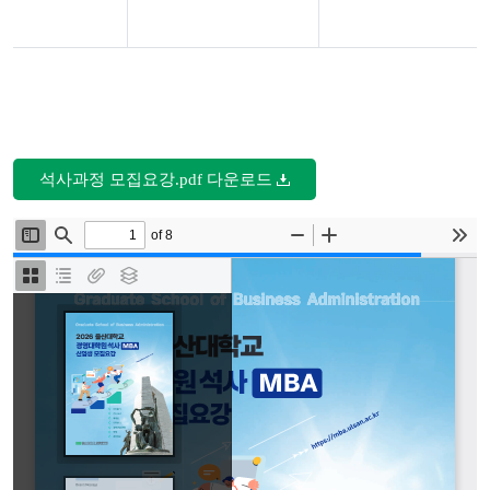
신
입
생 모
집
일
석사과정 모집요강.pdf 다운로드
정