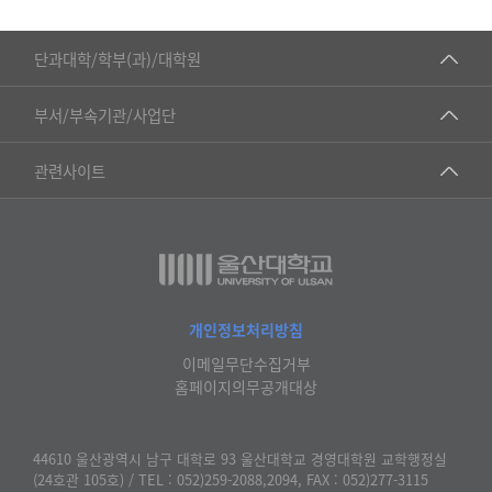
■인문대학
단과대학/학부(과)/대학원
▷국어국문학부
공동기기센터
부서/부속기관/사업단
▷영어영문학과
공학교육혁신센터
건강가정지원센터
관련사이트
▷일본어·일본학과
과학영재교육원
교수협의회
▷중국어·중국학과
교무처교직팀
구내(경남)은행
▷프랑스어·프랑스학과
국어문화원
노동조합
▷스페인·중남미학과
국제교류처
생명윤리위원회
개인정보처리방침
▷역사·문화학과
기초과학연구소
이메일무단수집거부
온라인 기술거래 플랫폼
▷철학·상담학과
홈페이지의무공개대상
물리BK 미래혁신응집물질물리인재교육연구단
울산대신문
■사회과학대학
메이커스페이스
울산대학교 총동문회
44610 울산광역시 남구 대학로 93 울산대학교 경영대학원 교학행정실
▷사회과학부
(24호관 105호) / TEL : 052)259-2088,2094, FAX : 052)277-3115
미래기술혁신융합형인재양성센터